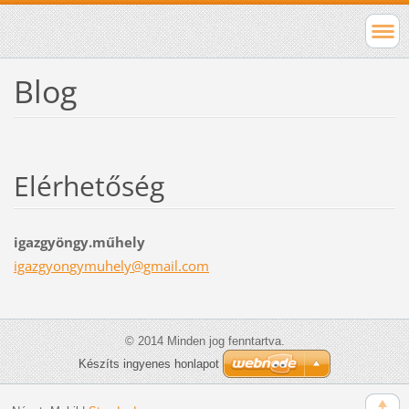
Blog
Elérhetőség
igazgyöngy.műhely
igazgyon
gymuhely
@gmail.c
om
© 2014 Minden jog fenntartva.
Készíts ingyenes honlapot