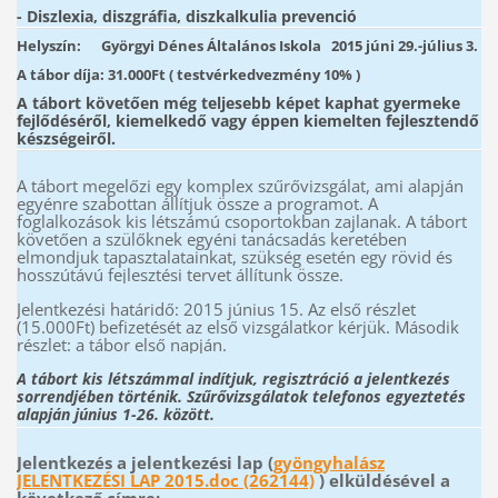
- Diszlexia, diszgráfia, diszkalkulia prevenció
Helyszín:
Györgyi Dénes Általános Iskola 2015 júni 29.-július 3.
A tábor díja: 31.000Ft ( testvérkedvezmény 10% )
A tábort követően még teljesebb képet kaphat gyermeke
fejlődéséről, kiemelkedő vagy éppen kiemelten fejlesztendő
készségeiről.
A tábort megelőzi egy komplex szűrővizsgálat, ami alapján
egyénre szabottan állítjuk össze a programot. A
foglalkozások kis létszámú csoportokban zajlanak. A tábort
követően a szülőknek egyéni tanácsadás keretében
elmondjuk tapasztalatainkat, szükség esetén egy rövid és
hosszútávú fejlesztési tervet állítunk össze.
Jelentkezési határidő: 2015 június 15. Az első részlet
(15.000Ft) befizetését az első vizsgálatkor kérjük. Második
részlet: a tábor első napján.
A tábort kis létszámmal indítjuk, regisztráció a jelentkezés
sorrendjében történik. Szűrővizsgálatok telefonos egyeztetés
alapján június 1-26. között.
Jelentkezés a jelentkezési lap (
gyöngyhalász
JELENTKEZÉSI LAP 2015.doc (262144)
) elküldésével a
következő címre: