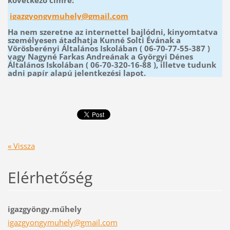
igazgyongymuhely@gmail.com
Ha nem szeretne az internettel bajlódni, kinyomtatva
személyesen átadhatja Kunné Solti Évának a
Vörösberényi Általános Iskolában ( 06-70-77-55-387 )
vagy Nagyné Farkas Andreának a Györgyi Dénes
Általános Iskolában ( 06-70-320-16-88 ), illetve tudunk
adni papír alapú jelentkezési lapot.
« Vissza
Elérhetőség
igazgyöngy.műhely
igazgyon
gymuhely
@gmail.c
om