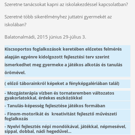
Szeretne tanácsokat kapni az iskolakezdéssel kapcsolatban?
Szeretné több sikerélményhez juttatni gyermekét az
iskolában?
Balatonalmádi, 2015 június 29-július 3.
Kiscsoportos foglalkozások
keretében előzetes felmérés
alapján egyénre kidolgozott fejlesztési terv szerint
ismerkedhet meg gyermeke a játékos alkotás és tanulás
örömével.
( előző táborainkról képeket a fényképgalériában talál)
-
Mozgásterápia vízben és tornateremben
változatos
gyakorlatokkal, érdekes eszközökkel
- Tanulás-képesség fejlesztése játékos formában
- Finom-motorikát és kreativitást fejlesztő
művészeti
foglalkozás
- Nyelvi fejlesztés népi mondókával, játékkal,
népmesével,
síppal, dobbal, nádi hegedűvel…