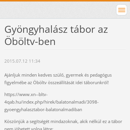
Gyöngyhalász tábor az
Öböltv-ben
2015.07.12 11:34
Ajánljuk minden kedves szülő, gyermek és pedagógus
figyelmébe az Öböltv összeállítását idei táborunkról!
https://www.xn--bltv-
4qab.hu/index.php/hirek/balatonalmadi/3098-
gyoengyhalasztabor-balatonalmadiban
Köszönjük a segítségét mindazoknak, akik nélkül ez a tábor
nem jöhetett volna létre: